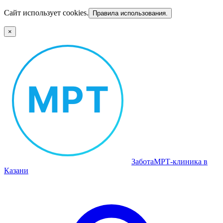
Сайт использует cookies.
Правила использования.
×
Забота
МРТ‑клиника в
Казани