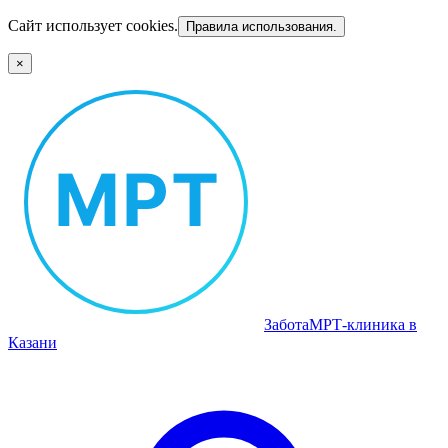
Сайт использует cookies.
Правила использования.
×
Забота
МРТ‑клиника в
Казани