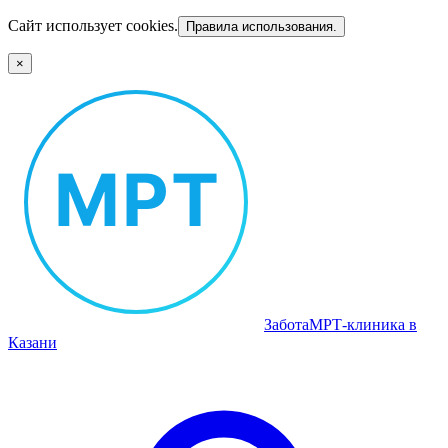
Сайт использует cookies.
Правила использования.
×
Забота
МРТ‑клиника в
Казани