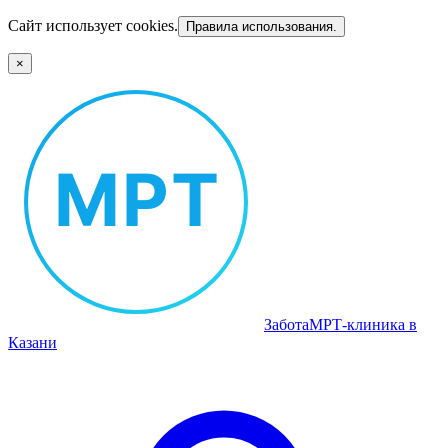
Сайт использует cookies.
Правила использования.
×
Забота
МРТ‑клиника в
Казани