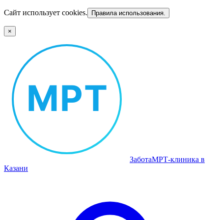
Сайт использует cookies.
Правила использования.
×
Забота
МРТ‑клиника в
Казани