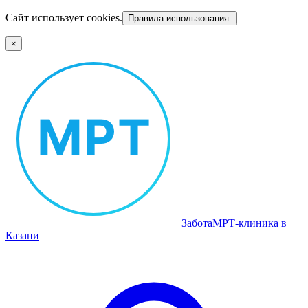
Сайт использует cookies.
Правила использования.
×
Забота
МРТ‑клиника в
Казани