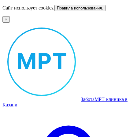
Сайт использует cookies.
Правила использования.
×
Забота
МРТ‑клиника в
Казани