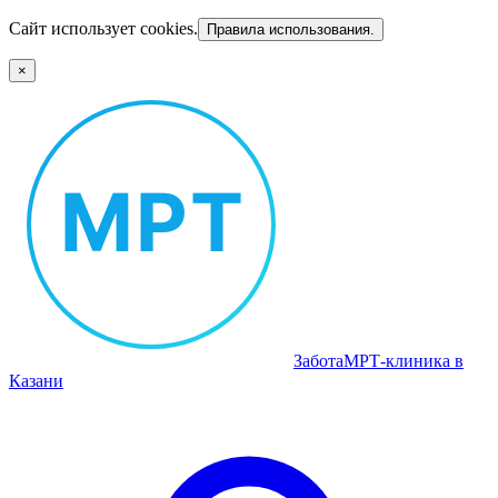
Сайт использует cookies.
Правила использования.
×
Забота
МРТ‑клиника в
Казани