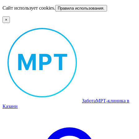
Сайт использует cookies.
Правила использования.
×
Забота
МРТ‑клиника в
Казани