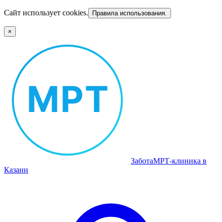
Сайт использует cookies.
Правила использования.
×
Забота
МРТ‑клиника в
Казани