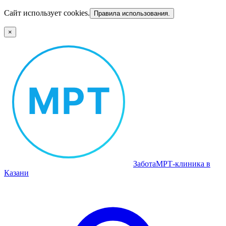
Сайт использует cookies.
Правила использования.
×
Забота
МРТ‑клиника в
Казани