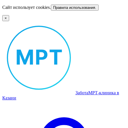
Сайт использует cookies.
Правила использования.
×
Забота
МРТ‑клиника в
Казани