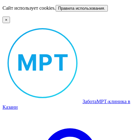
Сайт использует cookies.
Правила использования.
×
Забота
МРТ‑клиника в
Казани