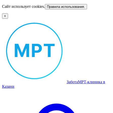
Сайт использует cookies.
Правила использования.
×
Забота
МРТ‑клиника в
Казани