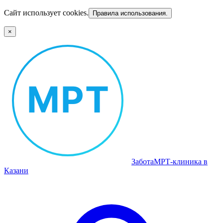
Сайт использует cookies.
Правила использования.
×
Забота
МРТ‑клиника в
Казани