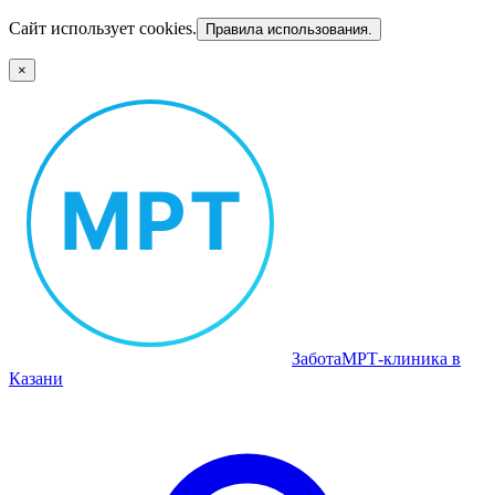
Сайт использует cookies.
Правила использования.
×
Забота
МРТ‑клиника в
Казани