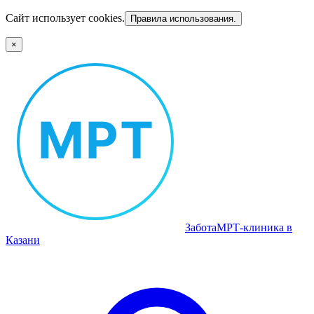
Сайт использует cookies.
Правила использования.
×
Забота
МРТ‑клиника в
Казани