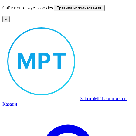
Сайт использует cookies.
Правила использования.
×
Забота
МРТ‑клиника в
Казани