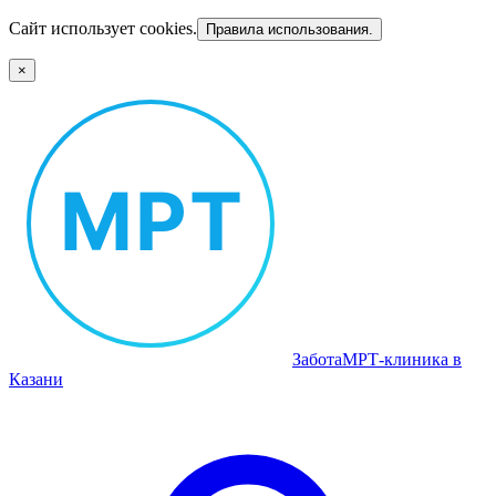
Сайт использует cookies.
Правила использования.
×
Забота
МРТ‑клиника в
Казани