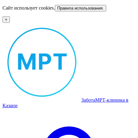
Сайт использует cookies.
Правила использования.
×
Забота
МРТ‑клиника в
Казани