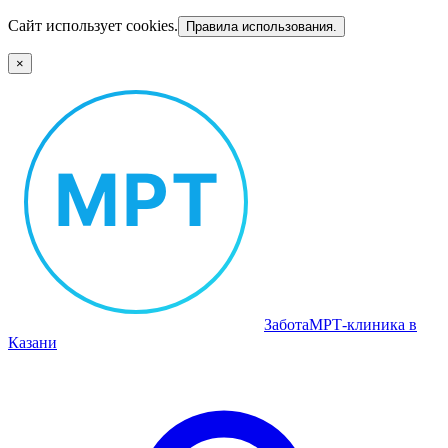
Сайт использует cookies.
Правила использования.
×
Забота
МРТ‑клиника в
Казани