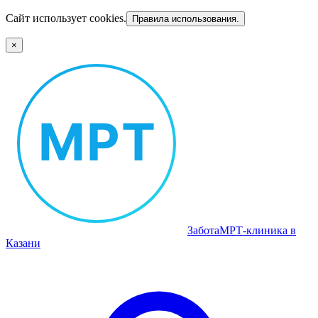
Сайт использует cookies.
Правила использования.
×
Забота
МРТ‑клиника в
Казани