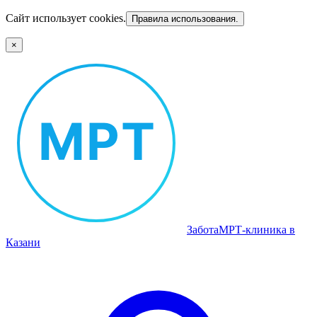
Сайт использует cookies.
Правила использования.
×
Забота
МРТ‑клиника в
Казани