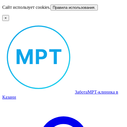
Сайт использует cookies.
Правила использования.
×
Забота
МРТ‑клиника в
Казани