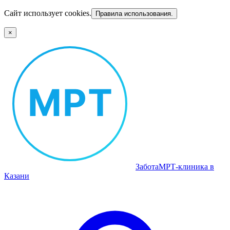
Сайт использует cookies.
Правила использования.
×
Забота
МРТ‑клиника в
Казани