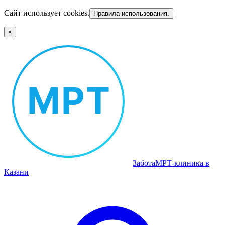
Сайт использует cookies.
Правила использования.
×
Забота
МРТ‑клиника в
Казани