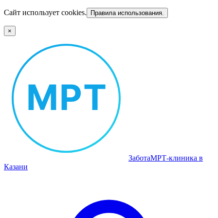
Сайт использует cookies.
Правила использования.
×
Забота
МРТ‑клиника в
Казани