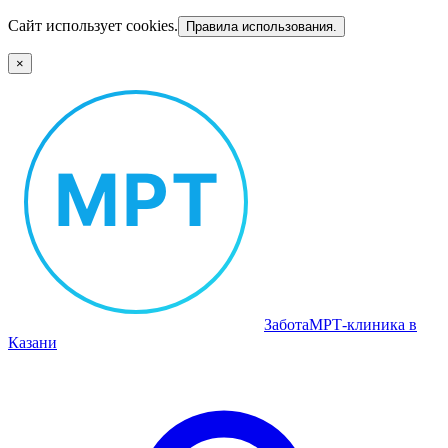
Сайт использует cookies.
Правила использования.
×
Забота
МРТ‑клиника в
Казани