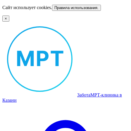
Сайт использует cookies.
Правила использования.
×
Забота
МРТ‑клиника в
Казани