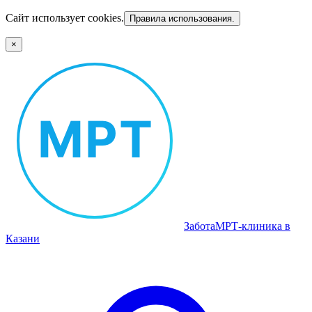
Сайт использует cookies.
Правила использования.
×
Забота
МРТ‑клиника в
Казани