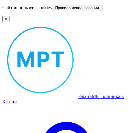
Сайт использует cookies.
Правила использования.
×
Забота
МРТ‑клиника в
Казани