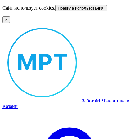
Сайт использует cookies.
Правила использования.
×
Забота
МРТ‑клиника в
Казани