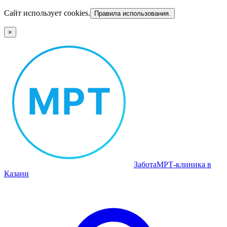
Сайт использует cookies.
Правила использования.
×
Забота
МРТ‑клиника в
Казани