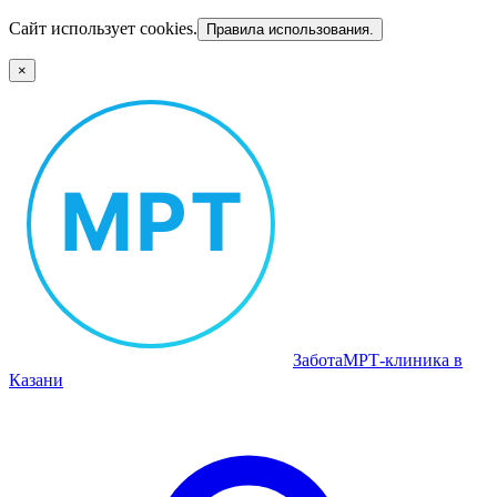
Сайт использует cookies.
Правила использования.
×
Забота
МРТ‑клиника в
Казани