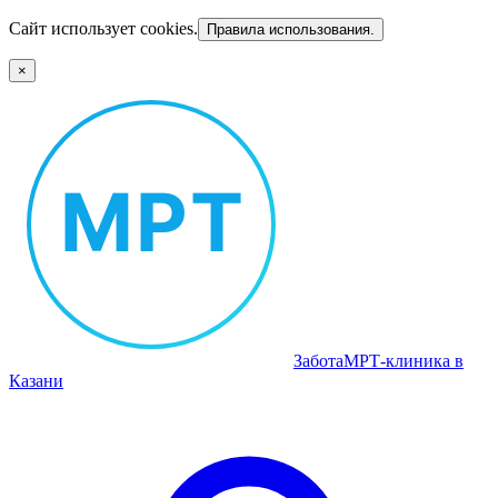
Сайт использует cookies.
Правила использования.
×
Забота
МРТ‑клиника в
Казани