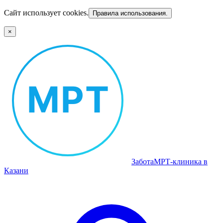
Сайт использует cookies.
Правила использования.
×
Забота
МРТ‑клиника в
Казани