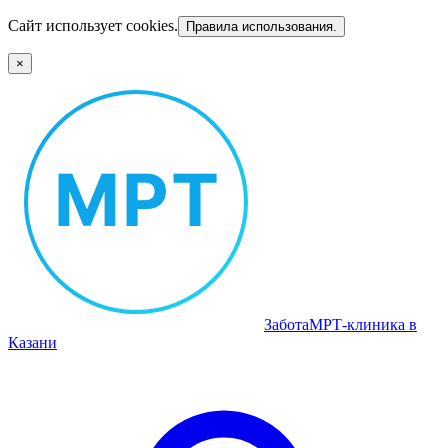
Сайт использует cookies.
Правила использования.
×
Забота
МРТ‑клиника в
Казани