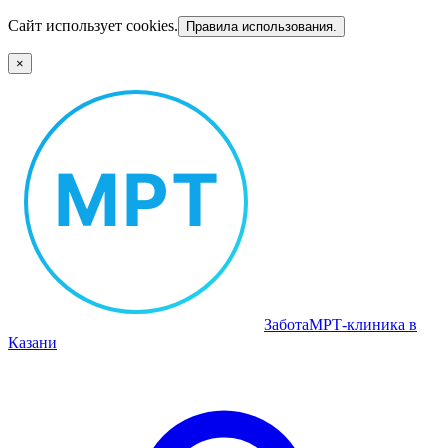
Сайт использует cookies.
Правила использования.
×
Забота
МРТ‑клиника в
Казани