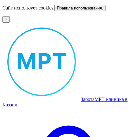
Сайт использует cookies.
Правила использования.
×
Забота
МРТ‑клиника в
Казани