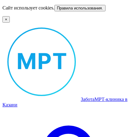
Сайт использует cookies.
Правила использования.
×
Забота
МРТ‑клиника в
Казани