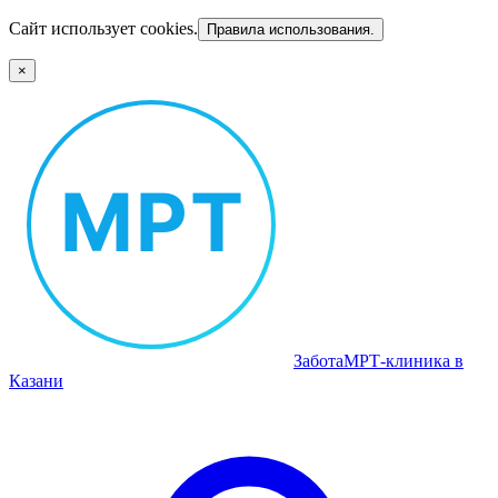
Сайт использует cookies.
Правила использования.
×
Забота
МРТ‑клиника в
Казани