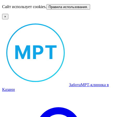
Сайт использует cookies.
Правила использования.
×
Забота
МРТ‑клиника в
Казани