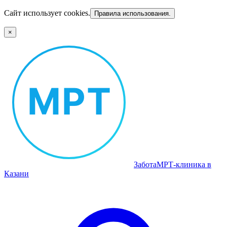
Сайт использует cookies.
Правила использования.
×
Забота
МРТ‑клиника в
Казани