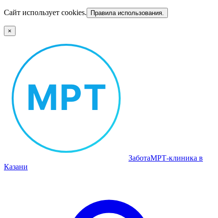
Сайт использует cookies.
Правила использования.
×
Забота
МРТ‑клиника в
Казани