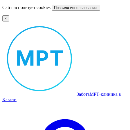
Сайт использует cookies.
Правила использования.
×
Забота
МРТ‑клиника в
Казани