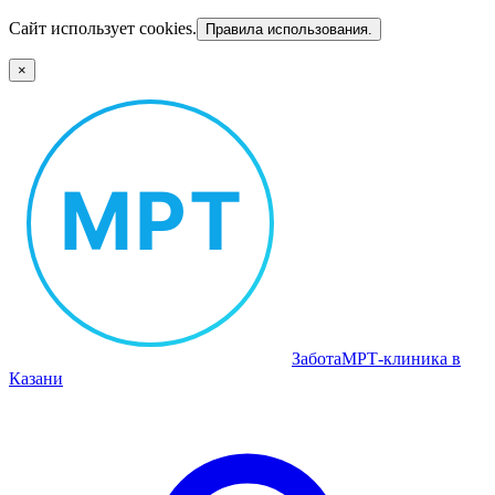
Сайт использует cookies.
Правила использования.
×
Забота
МРТ‑клиника в
Казани