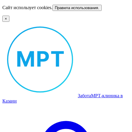
Сайт использует cookies.
Правила использования.
×
Забота
МРТ‑клиника в
Казани