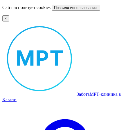
Сайт использует cookies.
Правила использования.
×
Забота
МРТ‑клиника в
Казани