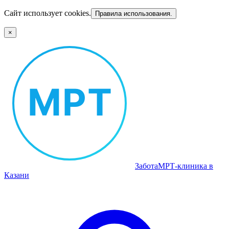
Сайт использует cookies.
Правила использования.
×
Забота
МРТ‑клиника в
Казани