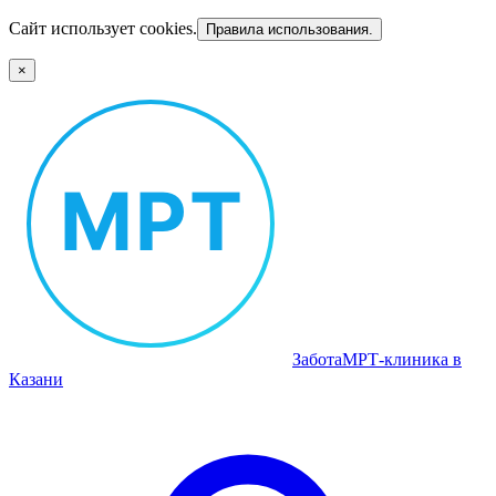
Сайт использует cookies.
Правила использования.
×
Забота
МРТ‑клиника в
Казани